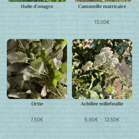
Huile d’onagre
Camomille matricaire
13,00
€
Ortie
Achillée millefeuille
Plage
7,50
€
6,90
€
–
12,50
€
de
prix :
6,90€
à