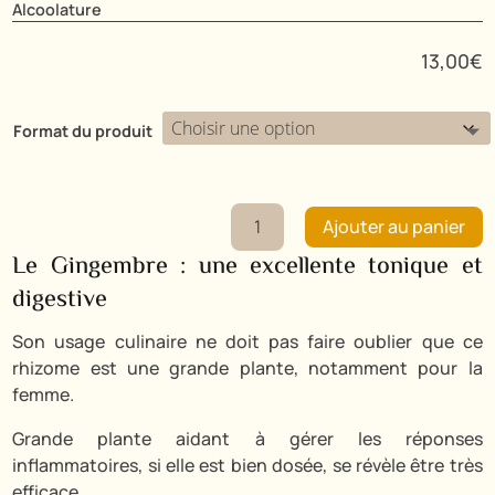
Alcoolature
13,00
€
Format du produit
quantité
Ajouter au panier
de
Le Gingembre : une excellente tonique et
Gingembre
digestive
Son usage culinaire ne doit pas faire oublier que ce
rhizome est une grande plante, notamment pour la
femme.
Grande plante aidant à gérer les réponses
inflammatoires, si elle est bien dosée, se révèle être très
efficace.