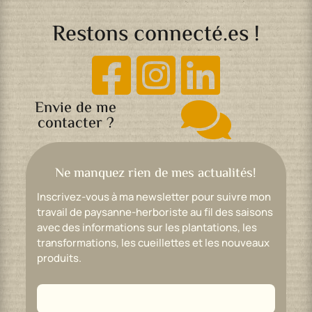
Restons connecté.es !



Envie de me

contacter ?
Ne manquez rien de mes actualités!
Inscrivez-vous à ma newsletter pour suivre mon
travail de paysanne-herboriste au fil des saisons
avec des informations sur les plantations, les
transformations, les cueillettes et les nouveaux
produits.