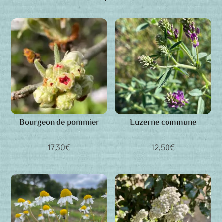
Bourgeon de pommier
Luzerne commune
17,30
€
12,50
€