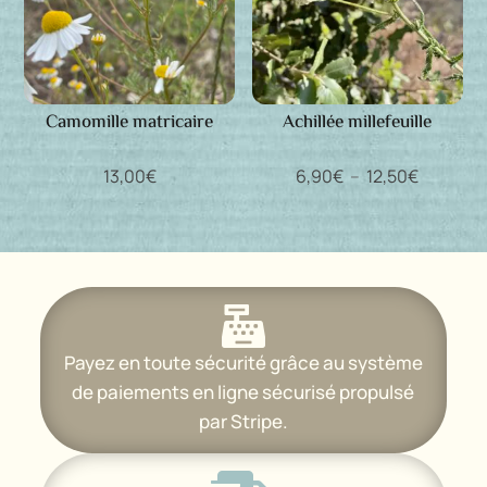
Camomille matricaire
Achillée millefeuille
Plage
13,00
€
6,90
€
–
12,50
€
de
prix :
6,90€
à
12,50€

Payez en toute sécurité grâce au système
de paiements en ligne sécurisé propulsé
par Stripe.