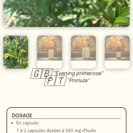
🇬🇧
"Evening primerose"
🇵🇹
"Primula"
DOSAGE
En capsule :
1 à 2 capsules dosées à 500 mg d’huile