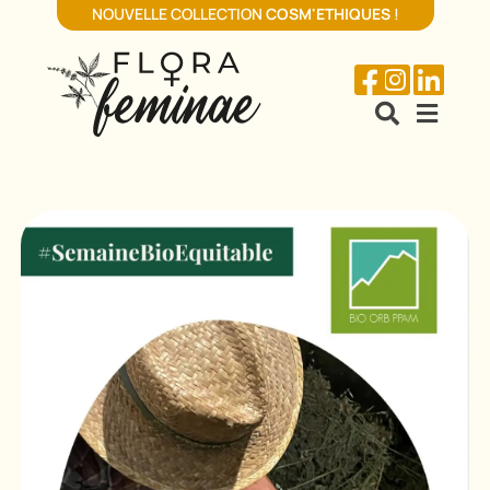
NOUVELLE COLLECTION
COSM'ETHIQUES
!




