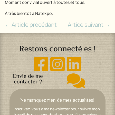
Moment convivial ouvert à toutes et tous.
À très bientôt à Natexpo.
←
Article précédant
Artice suivant
→
Restons connecté.es !



Envie de me

contacter ?
Ne manquez rien de mes actualités!
Inscrivez-vous à ma newsletter pour suivre mon
travail de paysanne-herboriste au fil des saisons