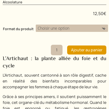
Alcoolature
12,50
€
Format du produit
quantité
Ajouter au panier
de
L’Artichaut : la plante alliée du foie et du
Artichaut
cycle
L’Artichaut, souvent cantonné à son rôle digestif, cache
en réalité des bienfaits incomparables pour
accompagner les femmes à chaque étape de leur vie.
Grâce à ses principes amers, il soutient puissamment le
foie, cet organe-clé du métabolisme hormonal. Quand le
foie est engorgé ou fatigué, les œstrogènes